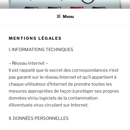
Aller
TROUVE MOI UN JOB
Vous gagnerez du temps en passant par nous !
au
Menu
contenu
principal
MENTIONS LÉGALES
I. INFORMATIONS TECHNIQUES
– Réseau internet –
Il est rappelé que le secret des correspondances n’est
pas garanti sur le réseau Internet et qu’il appartient à
chaque utilisateur d’Internet de prendre toutes les
mesures appropriées de façon à protéger ses propres
données et/ou logiciels de la contamination
d’éventuels virus circulant sur Internet.
II. DONNÉES PERSONNELLES